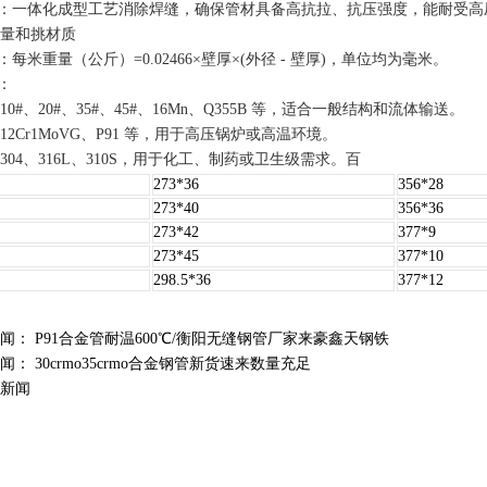
‌：一体化成型工艺消除焊缝，确保管材具备高抗拉、抗压强度，能耐受高压高
量和挑材质
‌：每米重量（公斤）=0.02466×壁厚×(外径 - 壁厚)，单位均为毫米。‌‌
‌：
 10#、20#、35#、45#、16Mn、Q355B 等，适合一般结构和流体输送。
如 12Cr1MoVG、P91 等，用于高压锅炉或高温环境。
 304、316L、310S，用于化工、制药或卫生级需求。‌‌
百
273*36
356*28
273*40
356*36
273*42
377*9
273*45
377*10
298.5*36
377*12
新闻：
P91合金管耐温600℃/衡阳无缝钢管厂家来豪鑫天钢铁
新闻：
30crmo35crmo合金钢管新货速来数量充足
新闻