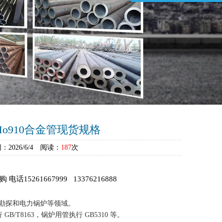
rMo910合金管现货规格
026/6/4 阅读：
187
次
61667999 13376216888
油勘探和电力锅炉等领域。
/T8163，锅炉用管执行 GB5310 等。