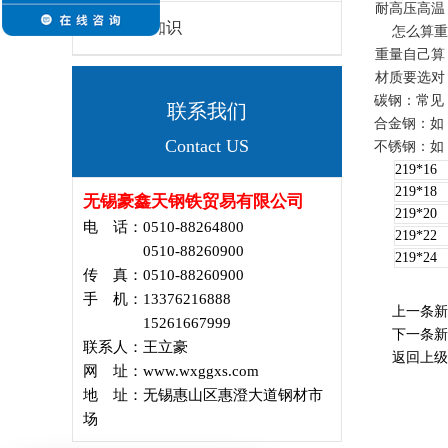
耐高压高温
钢管知识
怎么算重
重量自己算
材质要选对
碳钢
‌：常见
联系我们
合金钢
‌：
Contact US
不锈钢
‌：如
219*16
219*18
无锡豪鑫天钢铁贸易有限公司
219*20
电 话：0510-88264800
219*22
0510-88260900
219*24
传 真：0510-88260900
手 机：13376216888
上一条
15261667999
下一条
联系人：王立豪
返回上级
网 址：www.wxggxs.com
地 址：无锡惠山区惠澄大道钢材市
场