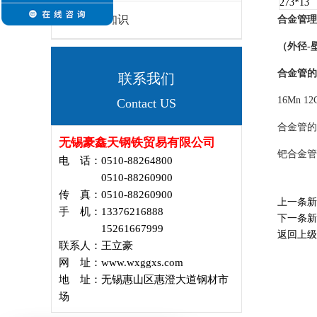
273*13
钢管知识
合金管理
（外径-壁
合金管的
联系我们
16Mn 12
Contact US
合金管的
无锡豪鑫天钢铁贸易有限公司
钯合金管
电 话：0510-88264800
0510-88260900
传 真：0510-88260900
上一条
手 机：13376216888
下一条
15261667999
返回上级
联系人：王立豪
网 址：www.wxggxs.com
地 址：无锡惠山区惠澄大道钢材市
场