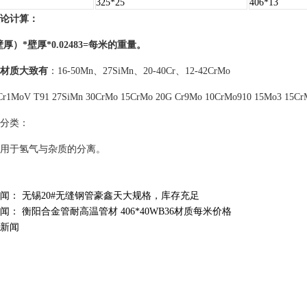
325*25
406*13
论计算：
厚）*壁厚*0.02483=每米的重量。
材质大致有
：16-50Mn、27SiMn、20-40Cr、12-42CrMo
Cr1MoV T91 27SiMn 30CrMo 15CrMo 20G Cr9Mo 10CrMo910 15Mo3 15C
分类：
用于氢气与杂质的分离。
新闻：
无锡20#无缝钢管豪鑫天大规格，库存充足
新闻：
衡阳合金管耐高温管材 406*40WB36材质每米价格
新闻