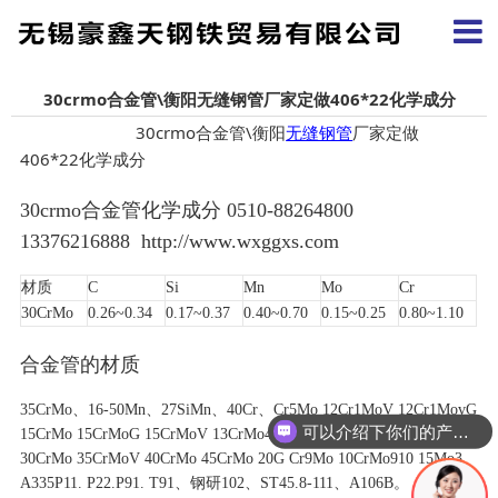
30crmo合金管\衡阳无缝钢管厂家定做406*22化学成分
30crmo合金管\衡阳
无缝钢管
厂家定做
406*22化学成分
30crmo合金管化学成分 0510-88264800
13376216888 http://www.wxggxs.com
材质
C
Si
Mn
Mo
Cr
30CrMo
0.26~0.34
0.17~0.37
0.40~0.70
0.15~0.25
0.80~1.10
合金管的材质
35CrMo、16-50Mn、27SiMn、40Cr、Cr5Mo 12Cr1MoV 12Cr1MovG
可以介绍下你们的产品么
15CrMo 15CrMoG 15CrMoV 13CrMo44 T91 27SiMn 25CrMo
30CrMo 35CrMoV 40CrMo 45CrMo 20G Cr9Mo 10CrMo910 15Mo3
A335P11. P22.P91. T91、
钢研102
、ST45.8-111、A106B。