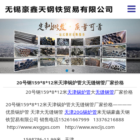
20号钢159*8*12米天津锅炉管大无缝钢管厂家价格
20号钢159*8*12米
天津锅炉管
大
无缝钢管
厂家价格
20号钢159*8*12米天津锅炉管大无缝钢管厂家价格————
优质锅炉管 天津大无缝钢管
天津20G锅炉管
来无锡豪鑫天钢
铁贸易有限公司 销售电话15261667999 13376216888
http://www.wxggxs.com http://www.wxcljs.com
159*7*6-11.99米 天津